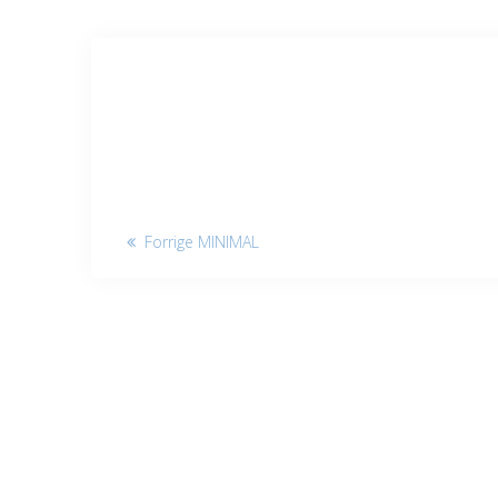
Indlægsnavigation
Forrige
Forrige
MINIMAL
indlæg: