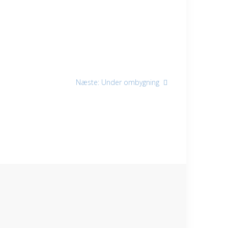
Næste
Næste:
Under ombygning
indlæg: