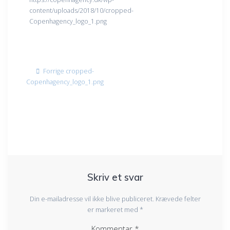
content/uploads/2018/10/cropped-
Copenhagency_logo_1.png
Indlægsnavigation
Forrige
Forrige
cropped-
indlæg:
Copenhagency_logo_1.png
Skriv et svar
Din e-mailadresse vil ikke blive publiceret.
Krævede felter
er markeret med
*
Kommentar
*