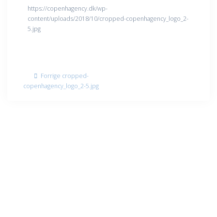
https://copenhagency.dk/wp-
content/uploads/2018/10/cropped-copenhagency_logo_2-
5.jpg
Indlægsnavigation
Forrige
Forrige
cropped-
indlæg:
copenhagency_logo_2-5.jpg