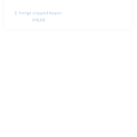
Indlægsnavigation
Forrige
Forrige
cropped-Kasper-
indlæg:
png.jpg