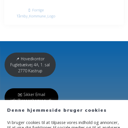
Indlægsnavigation
Forrige
Forrige
indlæg:
Tårnby_Kommune_Logo
📌 Hovedkontor
Fuglebækvej 4A, 1. sal
2770 Kastrup
✉️ Sikker Email
info@copenhagency.dk
Denne hjemmeside bruger cookies
Vi bruger cookies til at tilpasse vores indhold og annoncer,
📞 Telefon
til at vise dig funktioner til sociale medier og til at analysere