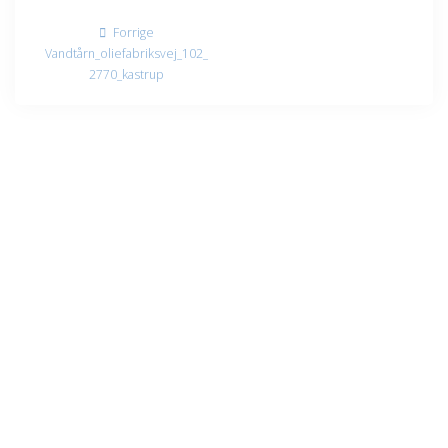
Indlægsnavigation
Forrige
Forrige
indlæg:
Vandtårn_oliefabriksvej_102_
2770_kastrup